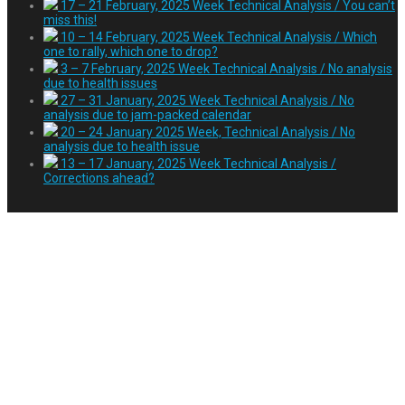
17 – 21 February, 2025 Week Technical Analysis / You can’t
miss this!
10 – 14 February, 2025 Week Technical Analysis / Which
one to rally, which one to drop?
3 – 7 February, 2025 Week Technical Analysis / No analysis
due to health issues
27 – 31 January, 2025 Week Technical Analysis / No
analysis due to jam-packed calendar
20 – 24 January 2025 Week, Technical Analysis / No
analysis due to health issue
13 – 17 January, 2025 Week Technical Analysis /
Corrections ahead?
Tag:
اخبار