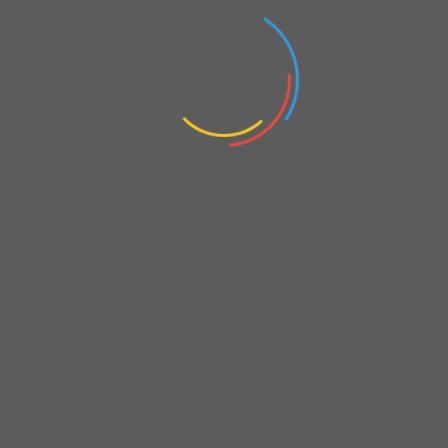
Snapchat
Twitch
Tiktok
Threads
Facebook
Facebook page
Linked-in
Paypal
Patreon
Yasal Uyarı
:
lem yapmak ve kripto piyasası, yüksek düzeyde risk ta
ır ve her yatırımcı için
İş
ş
uygun olmayabilir. Ticaret yapmaya karar vermeden önce, yatırım hedeflerinizi, deneyim
seviyenizi ve risk i
tahınızı, dikkatlice de
erlendirmelisiniz.
lk yatırımınızı a
an, bir zarar etme
ş
ğ
İ
ş
olasılı
ınız mevcuttur. Alım satımla ilgili, tüm risklerin farkında olmalı ve herhangi bir
üpheniz
ğ
ş
varsa, ba
ımsız bir finansal danı
mandan tavsiye almalısınız. Bu teknik analizde yer alan; her
ğ
ş