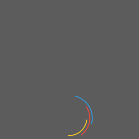
Büyütmek için resme tıkla
Nasıl iletişimde kalabiliriz? 👇
🌐
https://www.banuakbez.com
📧
eposta
👉 info@banuakbez.com
WhatsApp
WhatsApp Kanalı
Twitter / X
(❣ Bitcoin & Ether ile istediğiniz miktarda bahşiş
desteği)
instagram
Snapchat
Twitch