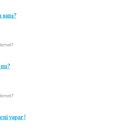
n sanş?
klemeli?
n mı?
klemeli?
eni yapar !