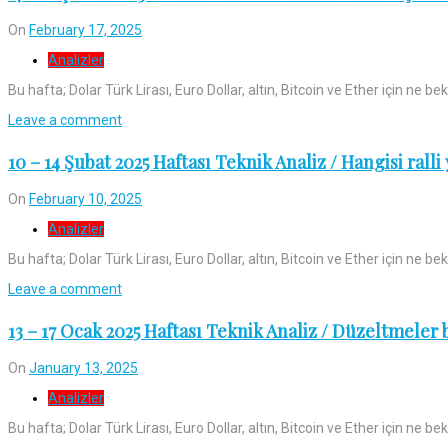
On
February 17, 2025
Analizler
Bu hafta; Dolar Türk Lirası, Euro Dollar, altın, Bitcoin ve Ether için ne be
Leave a comment
10 – 14 Şubat 2025 Haftası Teknik Analiz / Hangisi ralli
On
February 10, 2025
Analizler
Bu hafta; Dolar Türk Lirası, Euro Dollar, altın, Bitcoin ve Ether için ne be
Leave a comment
13 – 17 Ocak 2025 Haftası Teknik Analiz / Düzeltmeler
On
January 13, 2025
Analizler
Bu hafta; Dolar Türk Lirası, Euro Dollar, altın, Bitcoin ve Ether için ne be