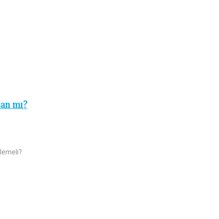
san mı?
klemeli?