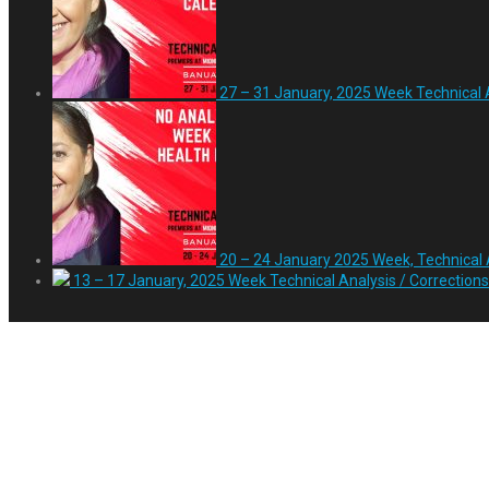
27 – 31 January, 2025 Week Technical A
20 – 24 January 2025 Week, Technical An
13 – 17 January, 2025 Week Technical Analysis / Correction
Tag:
başarı