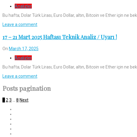
Analizler
Bu hafta; Dolar Türk Lirası, Euro Dollar, altın, Bitcoin ve Ether için ne be
Leave a comment
17 – 21 Mart 2025 Haftası Teknik Analiz / Uyarı !
On
March 17, 2025
Analizler
Bu hafta; Dolar Türk Lirası, Euro Dollar, altın, Bitcoin ve Ether için ne be
Leave a comment
Posts pagination
1
2
3
…
8
Next