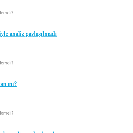
klemeli?
iyle analiz paylaşılmadı
klemeli?
san mı?
klemeli?