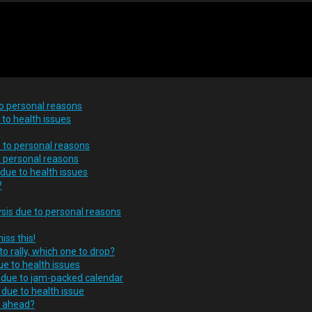
to personal reasons
to health issues
 to personal reasons
o personal reasons
 due to health issues
?
ysis due to personal reasons
iss this!
o rally, which one to drop?
ue to health issues
s due to jam-packed calendar
due to health issue
s ahead?