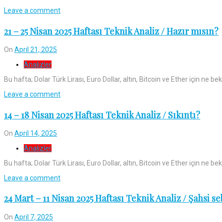
Leave a comment
21 – 25 Nisan 2025 Haftası Teknik Analiz / Hazır mısın?
On
April 21, 2025
Analizler
Bu hafta; Dolar Türk Lirası, Euro Dollar, altın, Bitcoin ve Ether için ne be
Leave a comment
14 – 18 Nisan 2025 Haftası Teknik Analiz / Sıkıntı?
On
April 14, 2025
Analizler
Bu hafta; Dolar Türk Lirası, Euro Dollar, altın, Bitcoin ve Ether için ne be
Leave a comment
24 Mart – 11 Nisan 2025 Haftası Teknik Analiz / Şahsi s
On
April 7, 2025