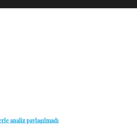
erle analiz paylaşılmadı