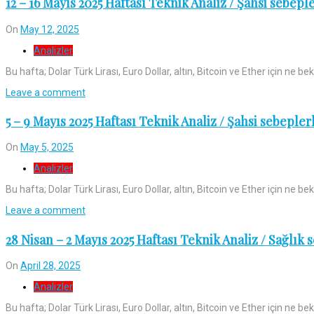
12 – 16 Mayıs 2025 Haftası Teknik Analiz / Şahsi sebepl
On
May 12, 2025
Analizler
Bu hafta; Dolar Türk Lirası, Euro Dollar, altın, Bitcoin ve Ether için ne be
Leave a comment
5 – 9 Mayıs 2025 Haftası Teknik Analiz / Şahsi sebepler
On
May 5, 2025
Analizler
Bu hafta; Dolar Türk Lirası, Euro Dollar, altın, Bitcoin ve Ether için ne be
Leave a comment
28 Nisan – 2 Mayıs 2025 Haftası Teknik Analiz / Sağlık 
On
April 28, 2025
Analizler
Bu hafta; Dolar Türk Lirası, Euro Dollar, altın, Bitcoin ve Ether için ne be