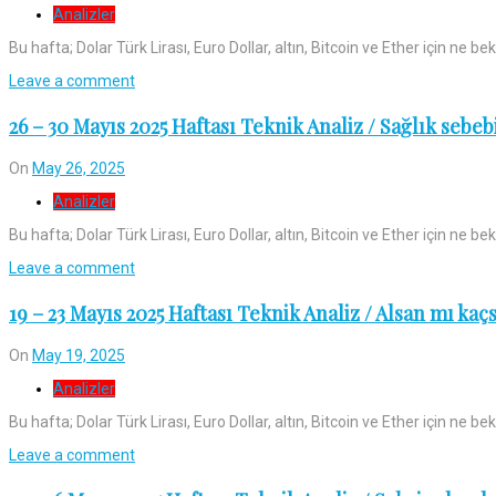
Analizler
Bu hafta; Dolar Türk Lirası, Euro Dollar, altın, Bitcoin ve Ether için ne be
Leave a comment
26 – 30 Mayıs 2025 Haftası Teknik Analiz / Sağlık sebeb
On
May 26, 2025
Analizler
Bu hafta; Dolar Türk Lirası, Euro Dollar, altın, Bitcoin ve Ether için ne be
Leave a comment
19 – 23 Mayıs 2025 Haftası Teknik Analiz / Alsan mı kaç
On
May 19, 2025
Analizler
Bu hafta; Dolar Türk Lirası, Euro Dollar, altın, Bitcoin ve Ether için ne be
Leave a comment