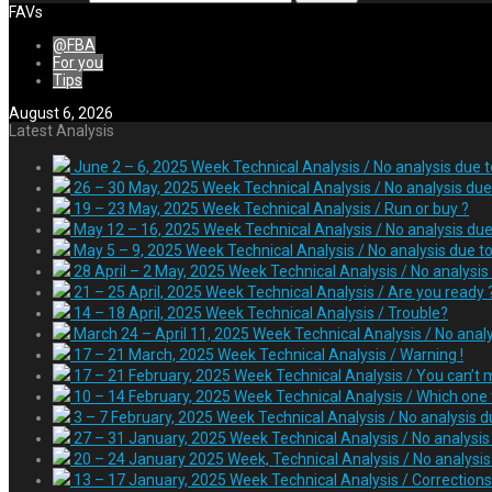
FAVs
@FBA
For you
Tips
August 6, 2026
Latest Analysis
June 2 – 6, 2025 Week Technical Analysis / No analysis due 
26 – 30 May, 2025 Week Technical Analysis / No analysis due 
19 – 23 May, 2025 Week Technical Analysis / Run or buy ?
May 12 – 16, 2025 Week Technical Analysis / No analysis due
May 5 – 9, 2025 Week Technical Analysis / No analysis due t
28 April – 2 May, 2025 Week Technical Analysis / No analysis
21 – 25 April, 2025 Week Technical Analysis / Are you ready 
14 – 18 April, 2025 Week Technical Analysis / Trouble?
March 24 – April 11, 2025 Week Technical Analysis / No anal
17 – 21 March, 2025 Week Technical Analysis / Warning !
17 – 21 February, 2025 Week Technical Analysis / You can’t m
10 – 14 February, 2025 Week Technical Analysis / Which one t
3 – 7 February, 2025 Week Technical Analysis / No analysis d
27 – 31 January, 2025 Week Technical Analysis / No analysi
20 – 24 January 2025 Week, Technical Analysis / No analysis 
13 – 17 January, 2025 Week Technical Analysis / Correction